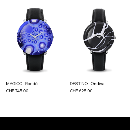
MAGICO · Rondò
DESTINO · Ondina
Price
Price
CHF 745.00
CHF 625.00