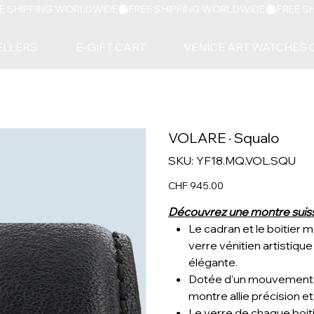
ELLERS
E-GIFT CART
VENICE ART WATCHES 
VOLARE · Squalo
SKU
SKU:
YF18.MQ.VOL.SQU
YF18.MQ.VOL.SQU
Price
CHF 945.00
Découvrez une montre suiss
Le cadran et le boitier
verre vénitien artistiqu
élégante.
Dotée d'un mouvement R
montre allie précision et
Le verre de chaque boitie