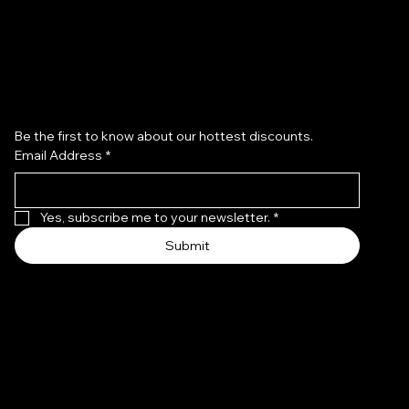
Subscribe to our newsletter
Be the first to know about our hottest discounts. 
CARAMEL · Rondò
GELATO · Ondina
Email Address
*
Out of stock
Out of stock
Yes, subscribe me to your newsletter.
*
Submit