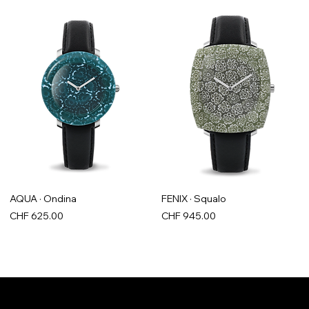
AQUA · Ondina
FENIX · Squalo
Price
Price
CHF 625.00
CHF 945.00