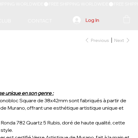
Log In
CLUB
CONTACT
Previous
Next
e unique en son genre :
 monobloc Square de 38x42mm sont fabriqués à partir de
e de Murano, offrant une esthétique artistique unique et
onda 782 Quartz 5 Rubis, doré de haute qualité, cette
 style.
r est certifié Verre Artistique de Murano, fait à la main et